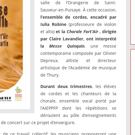
salle de l’Orangerie de Saint-
Sauveur-en-Puisaye. À cette occasion,
l’ensemble de cordes, encadré par
Iulia Robine
(professeure de violon
et alto)
et la
Chorale Fort’Air
, dirigée
par Claire Lavandier, ont interprété
la
Messe Quinquin
, une messe
contemporaine composée par Olivier
Depreux, altiste et directeur
artistique de l’Académie de musique
de Thury.
Durant deux trimestres
, les élèves
de cordes et les chanteurs de la
chorale, ensemble vocal porté par
l’AIEPPFP dont les répétitions se
déroulent au pôle d’enseignements
é de concert sur ce projet d’envergure.
 de ce travail collectif, les musiciens proposeront une